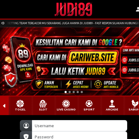
& BETTING TEAM TERGACOR MU SEKARANG JUGA HANYA DI JUDI89 - FAST RESPON SILAKAN HUBUNGI LIVEC
TOGEL
SLOT
LIVE CASINO
SPORT
ARCADE
SABU