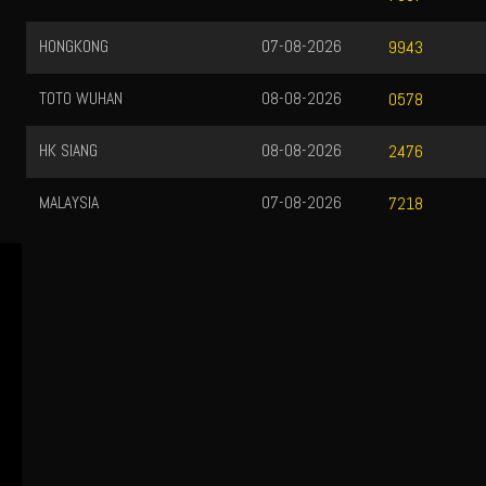
HONGKONG
07-08-2026
9943
TOTO WUHAN
08-08-2026
0578
HK SIANG
08-08-2026
2476
MALAYSIA
07-08-2026
7218