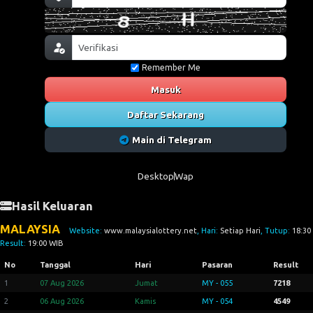
Remember Me
Masuk
Daftar Sekarang
Main di Telegram
Desktop
Wap
Hasil Keluaran
MALAYSIA
Website:
www.malaysialottery.net
, Hari:
Setiap Hari
, Tutup:
18:30
Result:
19:00 WIB
No
Tanggal
Hari
Pasaran
Result
1
07 Aug 2026
Jumat
MY - 055
7218
2
06 Aug 2026
Kamis
MY - 054
4549